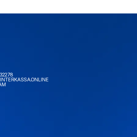
32278
INTERKASSA.ONLINE
AM