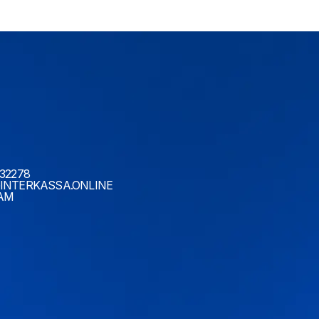
32278
INTERKASSA.ONLINE
AM